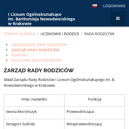
LOGOWANIE
I Liceum Ogólnokształcące
im. Bartłomieja Nowodworskiego
w Krakowie
STRONA GŁÓWNA
/
UCZNIOWIE I RODZICE
/
RADA RODZICÓW
Rada
DZIAŁALNOŚĆ RADY RODZICÓW
ZARZĄD RADY RODZICÓW
Rodziców
KONTAKT
RACHUNEK RADY RODZICÓW
ZARZĄD RADY RODZICÓW
Skład Zarządu Rady Rodziców I Liceum Ogólnokształcącego im. B.
Nowodworskiego w Krakowie:
Imię i nazwisko
Funkcja
Iwona Morończyk
Przewodnicząca
Grzegorz Suliński
Wiceprzewodniczący