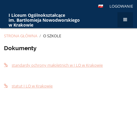
LOGOWANIE
I Liceum Ogólnokształcące
im. Bartłomieja Nowodworskiego
w Krakowie
STRONA GŁÓWNA
/
O SZKOLE
O
Dokumenty
szkole
standardy ochrony małoletnich w I LO w Krakowie
statut I LO w Krakowie