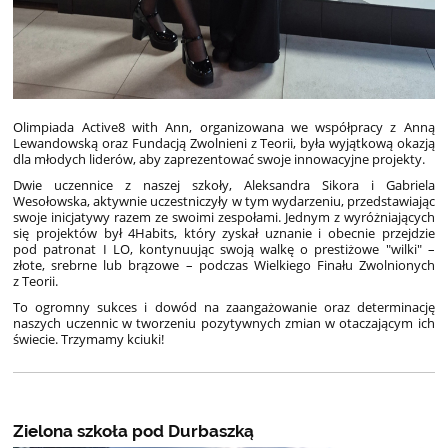
Olimpiada Active8 with Ann, organizowana we współpracy z Anną
Lewandowską oraz Fundacją Zwolnieni z Teorii, była wyjątkową okazją
dla młodych liderów, aby zaprezentować swoje innowacyjne projekty.
Dwie uczennice z naszej szkoły, Aleksandra Sikora i Gabriela
Wesołowska, aktywnie uczestniczyły w tym wydarzeniu, przedstawiając
swoje inicjatywy razem ze swoimi zespołami.
Jednym z wyróżniających
się projektów był 4Habits, który zyskał uznanie i obecnie przejdzie
pod patronat I LO, kontynuując swoją walkę o prestiżowe "wilki" –
złote, srebrne lub brązowe – podczas Wielkiego Finału Zwolnionych
z Teorii.
To ogromny sukces i dowód na zaangażowanie oraz determinację
naszych uczennic w tworzeniu pozytywnych zmian w otaczającym ich
świecie. Trzymamy kciuki!
Zielona szkoła pod Durbaszką