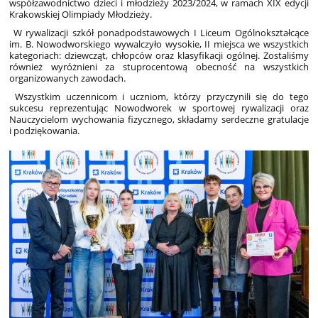
współzawodnictwo dzieci i młodzieży 2023/2024, w ramach XIX edycji
Krakowskiej Olimpiady Młodzieży.
W rywalizacji szkół ponadpodstawowych I Liceum Ogólnokształcące
im. B. Nowodworskiego wywalczyło wysokie, II miejsca we wszystkich
kategoriach: dziewcząt, chłopców oraz klasyfikacji ogólnej. Zostaliśmy
również wyróżnieni za stuprocentową obecność na wszystkich
organizowanych zawodach.
Wszystkim uczennicom i uczniom, którzy przyczynili się do tego
sukcesu reprezentując Nowodworek w sportowej rywalizacji oraz
Nauczycielom wychowania fizycznego, składamy serdeczne gratulacje
i podziękowania.