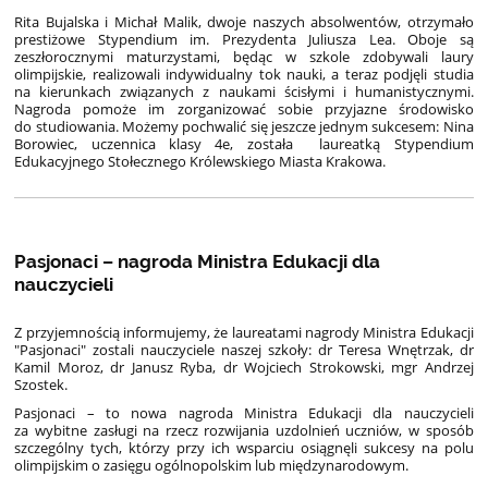
Rita Bujalska i Michał Malik, dwoje naszych absolwentów, otrzymało
prestiżowe Stypendium im. Prezydenta Juliusza Lea. Oboje są
zeszłorocznymi maturzystami, będąc w szkole zdobywali laury
olimpijskie, realizowali indywidualny tok nauki, a teraz podjęli studia
na kierunkach związanych z naukami ścisłymi i humanistycznymi.
Nagroda pomoże im zorganizować sobie przyjazne środowisko
do studiowania. Możemy pochwalić się jeszcze jednym sukcesem: Nina
Borowiec, uczennica klasy 4e, została laureatką
Stypendium
Edukacyjnego Stołecznego Królewskiego Miasta Krakowa.
Pasjonaci – nagroda Ministra Edukacji dla
nauczycieli
Z przyjemnością informujemy, że laureatami nagrody
Ministra Edukacji
"Pasjonaci" zostali nauczyciele naszej szkoły: dr Teresa Wnętrzak, dr
Kamil Moroz, dr Janusz Ryba, dr Wojciech Strokowski, mgr Andrzej
Szostek.
Pasjonaci – to nowa nagroda Ministra Edukacji dla nauczycieli
za wybitne zasługi na rzecz rozwijania uzdolnień uczniów, w sposób
szczególny tych, którzy przy ich wsparciu osiągnęli sukcesy na polu
olimpijskim o zasięgu ogólnopolskim lub międzynarodowym.