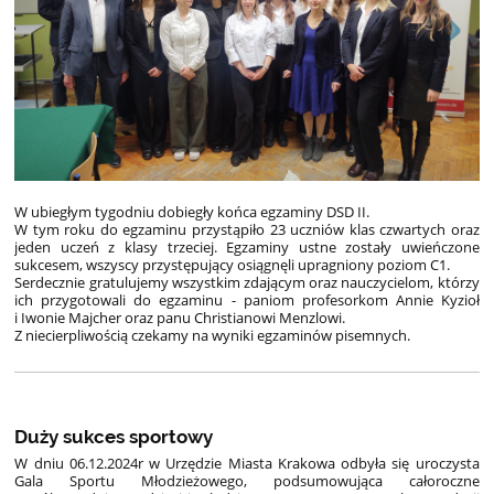
W ubiegłym tygodniu dobiegły końca egzaminy DSD II.
W tym roku do egzaminu przystąpiło 23 uczniów klas czwartych oraz
jeden uczeń z klasy trzeciej. Egzaminy ustne zostały uwieńczone
sukcesem, wszyscy przystępujący osiągnęli upragniony poziom C1.
Serdecznie gratulujemy wszystkim zdającym oraz nauczycielom, którzy
ich przygotowali do egzaminu - paniom profesorkom Annie Kyzioł
i Iwonie Majcher oraz panu Christianowi Menzlowi.
Z niecierpliwością czekamy na wyniki egzaminów pisemnych.
Duży sukces sportowy
W dniu 06.12.2024r w Urzędzie Miasta Krakowa odbyła się uroczysta
Gala Sportu Młodzieżowego, podsumowująca całoroczne