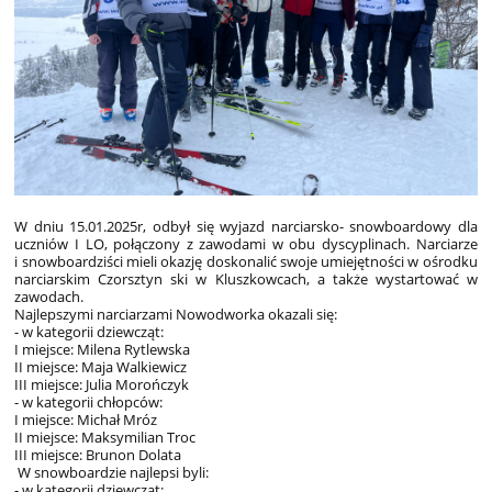
W dniu 15.01.2025r, odbył się wyjazd narciarsko- snowboardowy dla
uczniów I LO, połączony z zawodami w obu dyscyplinach. Narciarze
i snowboardziści mieli okazję doskonalić swoje umiejętności w ośrodku
narciarskim Czorsztyn ski w Kluszkowcach, a także wystartować w
zawodach.
Najlepszymi narciarzami Nowodworka okazali się:
- w kategorii dziewcząt:
I miejsce: Milena Rytlewska
II miejsce: Maja Walkiewicz
III miejsce: Julia Morończyk
- w kategorii chłopców:
I miejsce: Michał Mróz
II miejsce: Maksymilian Troc
III miejsce: Brunon Dolata
W snowboardzie najlepsi byli:
- w kategorii dziewcząt: