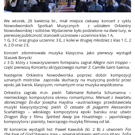
We wtorek, 29 kwietnia br., miał miejsce ciekawy koncert z cyklu
Nowodworskich Spotkań Muzycznych z udziałem Orkiestry
Nowodworskiej i solistów. Wydarzenie było podzielone na dwie tury, w
pierwszej publiczność stanowili uczniowie i uczennice klas 1 A,
1 G, 3 C oraz grupa uczennic 3 E, z kolei w drugiej młodzież z klas 1 C, 2
A, 2 D oraz 2 E.
Koncert zdominowała muzyka klasyczna. Jako pierwszy wystąpił
Staszek Borycki
z 3 D, który z towarzyszeniem fortepianu zagrał
Allegro non troppo
–
część pierwszą
Koncertu skrzypcowego numer 3.
Camille Saint-Saënsa.
Następnie Orkiestra Nowodworska poprzez dobór kompozycji
uznanych mistrzów zaprosiła słuchaczy na muzyczną podróż przez
epoki, jak barok, klasycyzm, romantyzm oraz muzyka współczesna.
Orkiestra zagrała m.in. pieśń
Talismane
Roberta Schumanna –
niemieckiego kompozytora okresu romantyzmu;
Menuet
z
kwartetu
słonecznego
Es-dur
Josepha Haydna –austriackiego przedstawiciela
muzyki klasycystycznej; pieśń
O cessate di piagarmi
Alessandro
Scarlattiego – włoskiego kompozytora epoki baroku oraz utwór
Dragon Boy
z filmu
Spirited Away
Joe Hisaishiego – japońskiego
kompozytora i pianisty, tworzącego muzykę filmową od lat.
W koncercie wystąpili też: Paweł Kawulok (kl. 2 B) z utworem
For
the love of God
Stevena Vaia – amerykańskiego wirtuoza gitary, Zofia