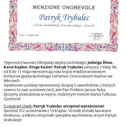
Tegoroczni laureaci Olimpiady Języka Łacińskiego:
Jadwiga Śliwa
,
Karol Kapłon
,
Kinga Kozieł
i
Patryk Trybulec
(wszyscy z klasy 3k)
od 8 do 11 maja reprezentują nasz kraj w międzynarodowym
konkursie języka łacińskiego Certamen Ciceronianum Arpinas we
Włoszech.
Opiekunem polskiej reprezentacji, liczącej 5 zawodników, z których
czworo to nasi uczniowie (sic!), jest Pan Profesor Janusz Ryba.
Życzymy powodzenia w Arpino,
rodzinnym mieście
Marka Tulliusza
Cycerona!
Z ostatniej chwili:
Patryk Trybulec otrzymał wyróżnienie!
Spośród 312 uczestników z 13 krajów, 10 osób zostało lauratami
Konkursu, a kilkoro otrzymało specjalne wyróżnienia, w tym Patryk.
Gratulacje!