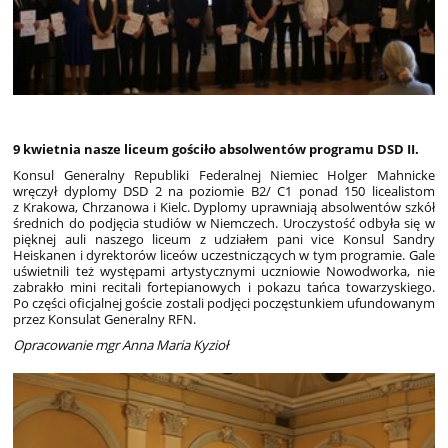
9 kwietnia nasze liceum gościło absolwentów programu DSD II.
Konsul Generalny Republiki Federalnej Niemiec Holger Mahnicke
wręczył dyplomy DSD 2 na poziomie B2/ C1 ponad 150 licealistom
z Krakowa, Chrzanowa i Kielc. Dyplomy uprawniają absolwentów szkół
średnich do podjęcia studiów w Niemczech. Uroczystość odbyła się w
pięknej auli naszego liceum z udziałem pani vice Konsul Sandry
Heiskanen i dyrektorów liceów uczestniczących w tym programie. Gale
uświetnili też występami artystycznymi uczniowie Nowodworka, nie
zabrakło mini recitali fortepianowych i pokazu tańca towarzyskiego.
Po części oficjalnej goście zostali podjęci poczęstunkiem ufundowanym
przez Konsulat Generalny RFN.
Opracowanie mgr Anna Maria Kyzioł