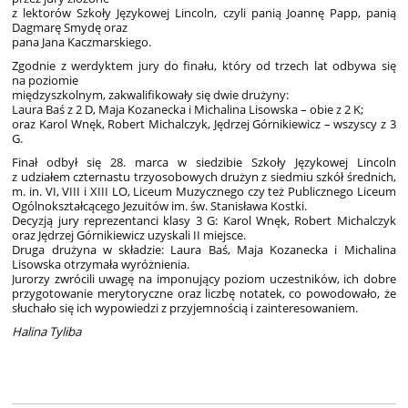
z lektorów Szkoły Językowej Lincoln, czyli panią Joannę Papp, panią
Dagmarę Smydę oraz
pana Jana Kaczmarskiego.
Zgodnie z werdyktem jury do finału, który od trzech lat odbywa się
na poziomie
międzyszkolnym, zakwalifikowały się dwie drużyny:
Laura Baś z 2 D, Maja Kozanecka i Michalina Lisowska – obie z 2 K;
oraz Karol Wnęk, Robert Michalczyk, Jędrzej Górnikiewicz – wszyscy z 3
G.
Finał odbył się 28. marca w siedzibie Szkoły Językowej Lincoln
z udziałem czternastu trzyosobowych drużyn z siedmiu szkół średnich,
m. in. VI, VIII i XIII LO, Liceum Muzycznego czy też Publicznego Liceum
Ogólnokształcącego Jezuitów im. św. Stanisława Kostki.
Decyzją jury reprezentanci klasy 3 G: Karol Wnęk, Robert Michalczyk
oraz Jędrzej Górnikiewicz uzyskali II miejsce.
Druga drużyna w składzie: Laura Baś, Maja Kozanecka i Michalina
Lisowska otrzymała wyróżnienia.
Jurorzy zwrócili uwagę na imponujący poziom uczestników, ich dobre
przygotowanie merytoryczne oraz liczbę notatek, co powodowało, że
słuchało się ich wypowiedzi z przyjemnością i zainteresowaniem.
Halina Tyliba