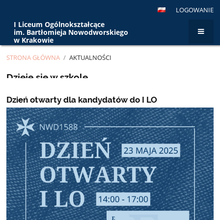
LOGOWANIE
I Liceum Ogólnokształcące
im. Bartłomieja Nowodworskiego
w Krakowie
STRONA GŁÓWNA
/
AKTUALNOŚCI
Aktualności
Dzieje się w szkole...
Dzień otwarty dla kandydatów do I LO