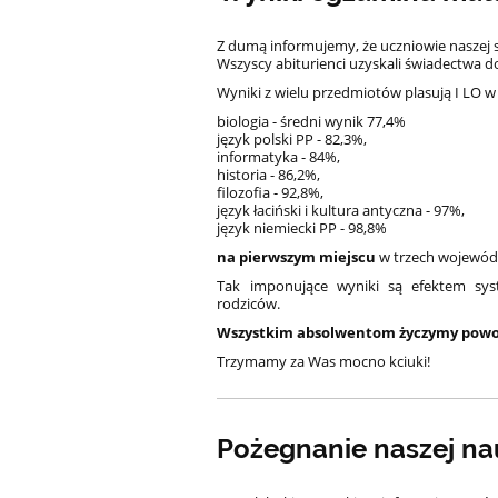
Z dumą informujemy, że uczniowie naszej 
Wszyscy abiturienci uzyskali świadectwa do
Wyniki z wielu przedmiotów plasują I LO w
biologia - średni wynik 77,4%
język polski PP - 82,3%,
informatyka - 84%,
historia - 86,2%,
filozofia - 92,8%,
język łaciński i kultura antyczna - 97%,
język niemiecki PP - 98,8%
na pierwszym miejscu
w trzech wojewódz
Tak imponujące wyniki są efektem syst
rodziców.
Wszystkim absolwentom życzymy powod
Trzymamy za Was mocno kciuki!
Pożegnanie naszej na