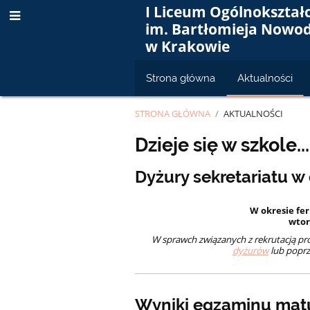
I Liceum Ogólnokształ
im. Bartłomieja Nowo
w Krakowie
Strona główna
Aktualności
STRONA GŁÓWNA
/
AKTUALNOŚCI
Aktualności
Dzieje się w szkole...
Dyżury sekretariatu w
W okresie fer
wtor
W sprawch związanych z rekrutacją pro
dyżurów
lub poprz
Wyniki egzaminu mat