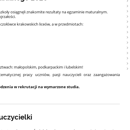
szkoły osiągnęli znakomite rezultaty na egzaminie maturalnym.
jrzałości.
 czołówce krakowskich liceów, a w przedmiotach:
twach: małopolskim, podkarpackim i lubelskim!
ematycznej pracy uczniów, pasji nauczycieli oraz zaangażowania
zenia w rekrutacji na wymarzone studia.
uczycielki