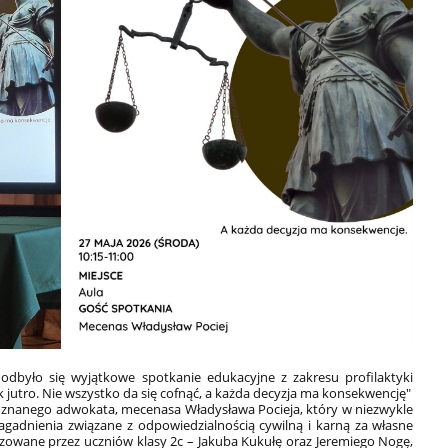
odbyło się wyjątkowe spotkanie edukacyjne z zakresu profilaktyki
k jutro. Nie wszystko da się cofnąć, a każda decyzja ma konsekwencję"
u znanego adwokata, mecenasa Władysława Pocieja, który w niezwykle
agadnienia związane z odpowiedzialnością cywilną i karną za własne
izowane przez uczniów klasy 2c – Jakuba Kukułę oraz Jeremiego Nogę,