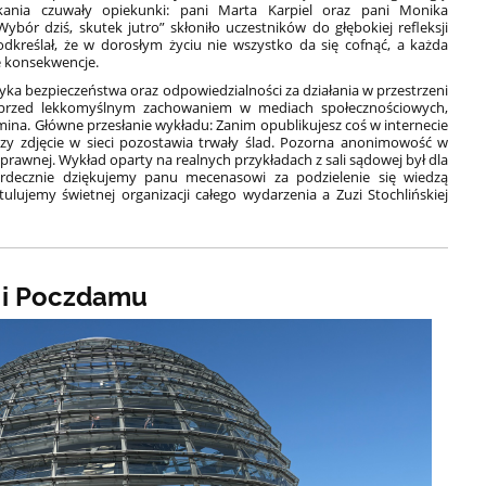
ania czuwały opiekunki: pani Marta Karpiel oraz pani Monika
bór dziś, skutek jutro” skłoniło uczestników do głębokiej refleksji
dkreślał, że w dorosłym życiu nie wszystko da się cofnąć, a każda
e konsekwencje.
tyka bezpieczeństwa oraz odpowiedzialności za działania w przestrzeni
ał przed lekkomyślnym zachowaniem w mediach społecznościowych,
mina. Główne przesłanie wykładu: Zanim opublikujesz coś w internecie
zy zdjęcie w sieci pozostawia trwały ślad. Pozorna anonimowość w
 prawnej. Wykład oparty na realnych przykładach z sali sądowej był dla
erdecznie dziękujemy panu mecenasowi za podzielenie się wiedzą
tulujemy świetnej organizacji całego wydarzenia a Zuzi Stochlińskiej
 i Poczdamu