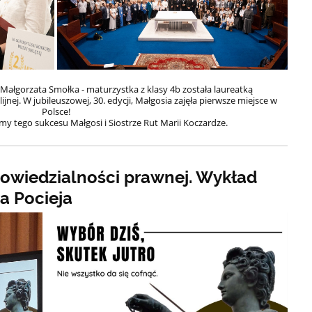
ałgorzata Smołka - maturzystka z klasy 4b została laureatką
nej. W jubileuszowej, 30. edycji, Małgosia zajęła pierwsze miejsce w
Polsce!
my tego sukcesu Małgosi i Siostrze Rut Marii Koczardze.
powiedzialności prawnej. Wykład
 Pocieja