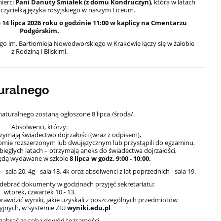
ierci
Pani Danuty Śmiałek (z domu Kondruczyn)
, która w latach
czycielką języka rosyjskiego w naszym Liceum.
ę
14 lipca 2026 roku o godzinie 11:00 w kaplicy na Cmentarzu
Podgórskim.
go im. Bartłomieja Nowodworskiego w Krakowie łączy się w żałobie
z Rodziną i Bliskimi.
uralnego
turalnego zostaną ogłoszone 8 lipca /środa/.
Absolwenci, którzy:
rzymają świadectwo dojrzałości (wraz z odpisem),
omie rozszerzonym lub dwujęzycznym lub przystąpili do egzaminu,
biegłych latach – otrzymają aneks do świadectwa dojrzałości,
ędą wydawane w szkole
8 lipca w godz. 9:00 - 10:00.
 4e - sala 20, 4g - sala 18, 4k oraz absolwenci z lat poprzednich - sala 19.
debrać dokumenty w godzinach przyjęć sekretariatu:
wtorek, czwartek 10 - 13.
rawdzić wyniki, jakie uzyskali z poszczególnych przedmiotów
yjnych, w systemie ZIU
wyniki.edu.pl
 zabrać ze sobą dowód tożsamości.