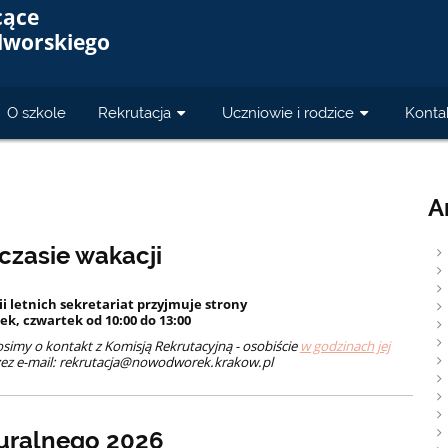
cące
dworskiego
O szkole
Rekrutacja
Uczniowie i rodzice
Konta
A
 czasie wakacji
ii letnich sekretariat przyjmuje strony
ek, czwartek od 10:00 do 13:00
simy o kontakt z Komisją Rekrutacyjną - osobiście
w godzinach jej
ez e-mail: rekrutacja@nowodworek.krakow.pl
uralnego 2026