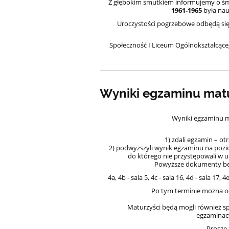
Z głębokim smutkiem informujemy o śm
1961-1965
była nau
Uroczystości pogrzebowe odbędą si
Społeczność I Liceum Ogólnokształcące
Wyniki egzaminu mat
Wyniki egzaminu ma
1) zdali egzamin – ot
2) podwyższyli wynik egzaminu na pozi
do którego nie przystępowali w u
Powyższe dokumenty b
4a, 4b - sala 5, 4c - sala 16, 4d - sala 17,
Po tym terminie można o
Maturzyści będą mogli również sp
egzaminac
Proszę