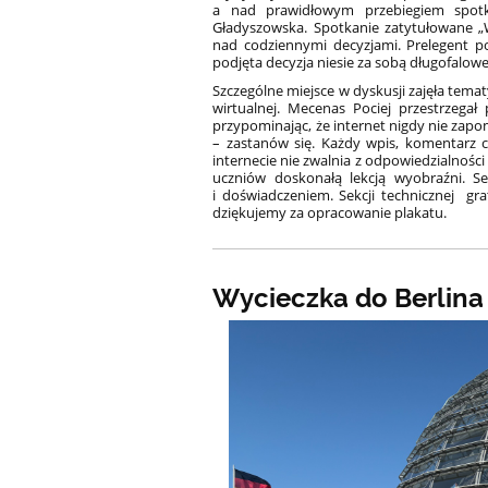
a nad prawidłowym przebiegiem spotk
Gładyszowska. Spotkanie zatytułowane „Wy
nad codziennymi decyzjami. Prelegent po
podjęta decyzja niesie za sobą długofalow
Szczególne miejsce w dyskusji zajęła tema
wirtualnej. Mecenas Pociej przestrzeg
przypominając, że internet nigdy nie zapo
– zastanów się. Każdy wpis, komentarz c
internecie nie zwalnia z odpowiedzialności
uczniów doskonałą lekcją wyobraźni. S
i doświadczeniem. Sekcji technicznej gra
dziękujemy za opracowanie plakatu.
Wycieczka do Berlina