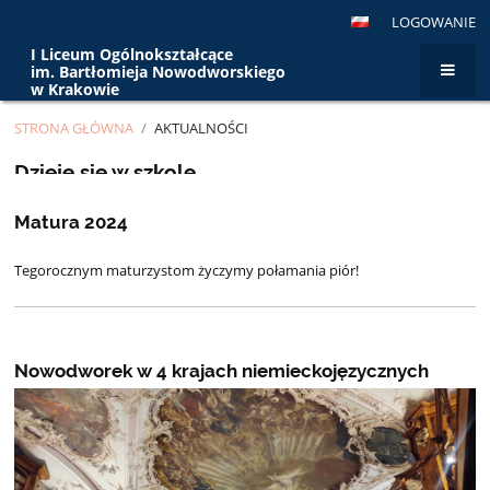
LOGOWANIE
I Liceum Ogólnokształcące
im. Bartłomieja Nowodworskiego
w Krakowie
STRONA GŁÓWNA
/
AKTUALNOŚCI
Aktualności
Dzieje się w szkole...
Matura 2024
Tegorocznym maturzystom życzymy połamania piór!
Nowodworek w 4 krajach niemieckojęzycznych