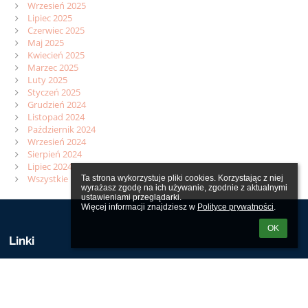
Wrzesień 2025
Lipiec 2025
Czerwiec 2025
Maj 2025
Kwiecień 2025
Marzec 2025
Luty 2025
Styczeń 2025
Grudzień 2024
Listopad 2024
Październik 2024
Wrzesień 2024
Sierpień 2024
Lipiec 2024
Wszystkie
Ta strona wykorzystuje pliki cookies. Korzystając z niej 
wyrażasz zgodę na ich używanie, zgodnie z aktualnymi 
ustawieniami przeglądarki.

Więcej informacji znajdziesz w 
Polityce prywatności
.
OK
Linki
Webmaster
Wsparcie techniczne