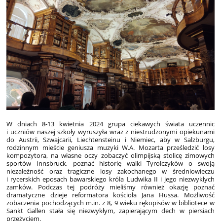
W dniach 8-13 kwietnia 2024 grupa ciekawych świata uczennic
i uczniów naszej szkoły wyruszyła wraz z niestrudzonymi opiekunami
do Austrii, Szwajcarii, Liechtensteinu i Niemiec, aby w Salzburgu,
rodzinnym mieście geniusza muzyki W.A. Mozarta prześledzić losy
kompozytora, na własne oczy zobaczyć olimpijską stolicę zimowych
sportów Innsbruck, poznać historię walki Tyrolczyków o swoją
niezależność oraz tragiczne losy zakochanego w średniowieczu
i rycerskich eposach bawarskiego króla Ludwika II i jego niezwykłych
zamków. Podczas tej podróży mieliśmy również okazję poznać
dramatyczne dzieje reformatora kościoła Jana Hussa. Możliwość
zobaczenia pochodzących m.in. z 8, 9 wieku rękopisów w bibliotece w
Sankt Gallen stała się niezwykłym, zapierającym dech w piersiach
przeżyciem.