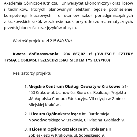
Akademia Górniczo-Hutnicza, Uniwersytet Ekonomiczny) oraz liceów
i techników, których planowanym efektem będzie podniesienie
kompetencji kluczowych u uczniów szkół ponadgimnazjalnych
z krakowskich szkół, w zakresie nauk przyrodniczo-matematycznych,
przedsiębiorczości oraz języków obcych.
Wartość projektu: zł 215 649,50zł.
Kwota dofinasowania: 204 867,02
zł (DWIEŚCIE CZTERY
TYSIĄCE OSIEMSET SZEŚĆDZIESIĄT SIEDEM TYSIĘCY/100)
Realizatorzy projektu:
Miejskie Centrum Obsługi Oświaty w Krakowie
, 31-
450 Kraków ul. Ułanów 9a, Biuro ds. Realizacji Projektu
„Małopolska Chmura Edukacyjna VII edycja w Gminie
Miejskiej Kraków”.
I Liceum Ogólnokształcące
im. Bartłomieja
Nowodworskiego w Krakowie, ul. Plac na Groblach 9.
II Liceum Ogólnokształcące
im. Króla Jana II
Sobieskiego w Krakowie, ul. Sobieskiego 9.