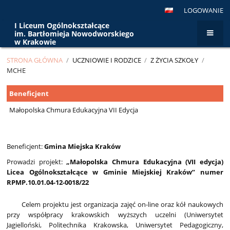
LOGOWANIE
I Liceum Ogólnokształcące
im. Bartłomieja Nowodworskiego
w Krakowie
STRONA GŁÓWNA
/
UCZNIOWIE I RODZICE
/
Z ŻYCIA SZKOŁY
/
MCHE
MChE
Beneficjent
Małopolska Chmura Edukacyjna VII Edycja
Beneficjent:
Gmina Miejska Kraków
Prowadzi projekt:
„Małopolska Chmura Edukacyjna (VII edycja)
Licea Ogólnokształcące w Gminie Miejskiej Kraków” numer
RPMP.10.01.04-12-0018/22
Celem projektu jest organizacja zajęć on-line oraz kół naukowych
przy współpracy krakowskich wyższych uczelni (Uniwersytet
Jagielloński, Politechnika Krakowska, Uniwersytet Pedagogiczny,