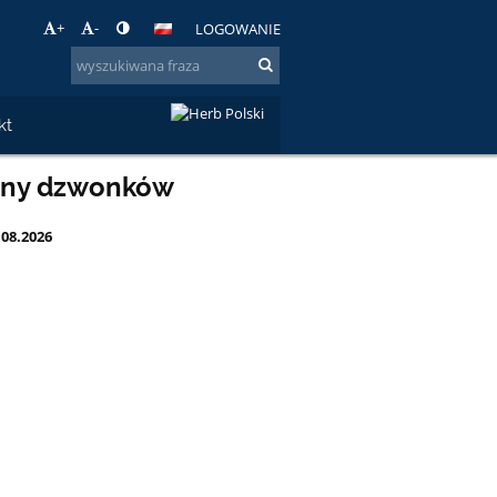
+
-
LOGOWANIE
kt
iny dzwonków
.08.2026