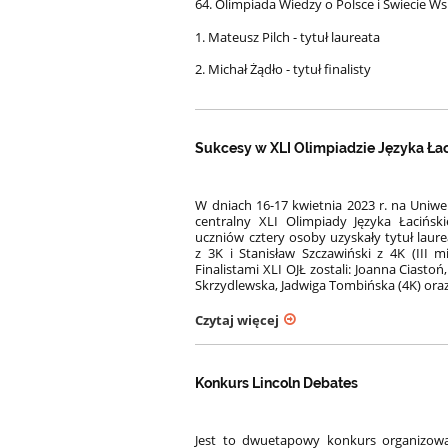
64. Olimpiada Wiedzy o Polsce i Świecie 
1. Mateusz Pilch - tytuł laureata
2. Michał Żądło - tytuł finalisty
Sukcesy w XLI Olimpiadzie Języka Ła
W dniach 16-17 kwietnia 2023 r. na Uniwe
centralny XLI Olimpiady Języka Łacińsk
uczniów cztery osoby uzyskały tytuł laure
z 3K i Stanisław Szczawiński z 4K (III m
Finalistami XLI OJŁ zostali: Joanna Ciastoń
Skrzydlewska, Jadwiga Tombińska (4K) oraz M
Czytaj więcej
Konkurs Lincoln Debates
Jest to dwuetapowy konkurs organizowa