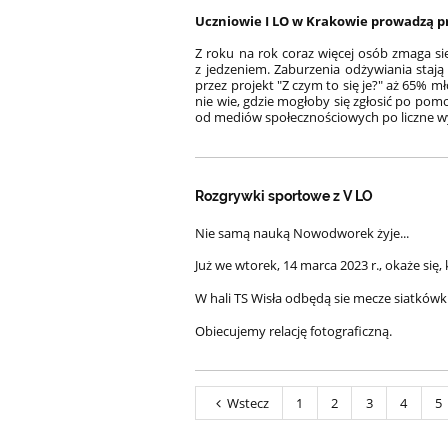
Uczniowie I LO w Krakowie prowadzą pro
Z roku na rok coraz więcej osób zmaga si
z jedzeniem. Zaburzenia odżywiania staj
przez projekt "Z czym to się je?" aż 65% 
nie wie, gdzie mogłoby się zgłosić po pom
od mediów społecznościowych po liczne w
Rozgrywki sportowe z V LO
Nie samą nauką Nowodworek żyje...
Już we wtorek, 14 marca 2023 r., okaże się,
W hali TS Wisła odbędą sie mecze siatkówk
Obiecujemy relację fotograficzną.
Wstecz
1
2
3
4
5