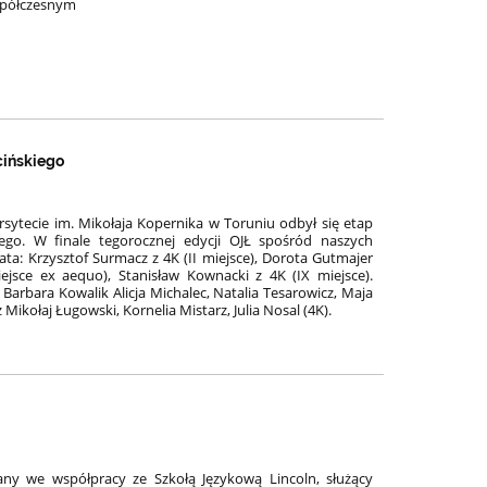
Współczesnym
cińskiego
rsytecie im. Mikołaja Kopernika w Toruniu odbył się etap
iego. W finale tegorocznej edycji OJŁ spośród naszych
ata: Krzysztof Surmacz z 4K (II miejsce), Dorota Gutmajer
iejsce ex aequo), Stanisław Kownacki z 4K (IX miejsce).
, Barbara Kowalik Alicja Michalec, Natalia Tesarowicz, Maja
ikołaj Ługowski, Kornelia Mistarz, Julia Nosal (4K).
ny we współpracy ze Szkołą Językową Lincoln, służący