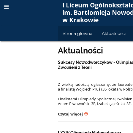
I Liceum Ogólnokształ
im. Bartłomieja Nowo
w Krakowie
Strona główna
Aktualności
Strona
Aktualności
główna
Sukcesy Nowodworczyków - Olimpiad
Zwolnieni z Teorii
Z wielką radością ogłaszamy, że laurea
a finalistą Wojciech Pruś (35 lokata w Pols
Finalistami Olimpiady Społecznej Zwolnieni z
Adam Piwowoński 3E, Izabela Jajeśniak 3E,
Czytaj więcej
LXXIV Olimpiada Matematyczna