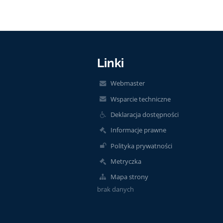
Linki
Webmaster
Wsparcie techniczne
Deklaracja dostępności
Informacje prawne
Polityka prywatności
Metryczka
Mapa strony
brak danych