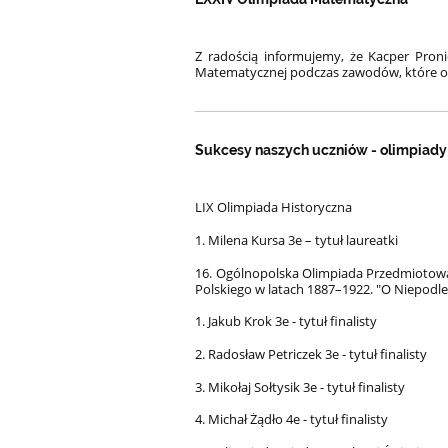
Z radością informujemy, że Kacper Pronie
Matematycznej podczas zawodów, które odb
Sukcesy naszych uczniów - olimpiady z
LIX Olimpiada Historyczna
1. Milena Kursa 3e – tytuł laureatki
16. Ogólnopolska Olimpiada Przedmiotowa
Polskiego w latach 1887–1922. "O Niepodleg
1. Jakub Krok 3e - tytuł finalisty
2. Radosław Petriczek 3e - tytuł finalisty
3. Mikołaj Sołtysik 3e - tytuł finalisty
4. Michał Żądło 4e - tytuł finalisty