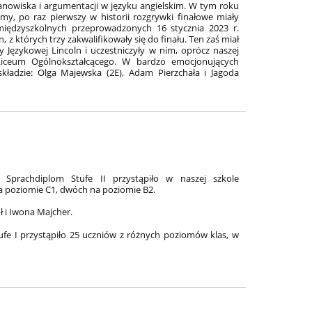
anowiska i argumentacji w języku angielskim. W tym roku
my, po raz pierwszy w historii rozgrywki finałowe miały
 międzyszkolnych przeprowadzonych 16 stycznia 2023 r.
z których trzy zakwalifikowały się do finału. Ten zaś miał
y Językowej Lincoln i uczestniczyły w nim, oprócz naszej
I Liceum Ogólnokształcącego. W bardzo emocjonujących
adzie: Olga Majewska (2E), Adam Pierzchała i Jagoda
prachdiplom Stufe II przystąpiło w naszej szkole
na poziomie C1, dwóch na poziomie B2.
 i Iwona Majcher.
e I przystąpiło 25 uczniów z różnych poziomów klas, w