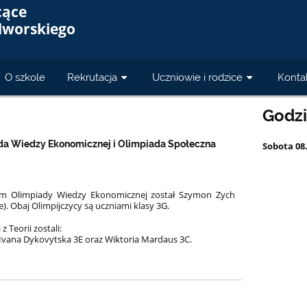
cące
dworskiego
O szkole
Rekrutacja
Uczniowie i rodzice
Konta
Godz
a Wiedzy Ekonomicznej i Olimpiada Społeczna
Sobota 08
tem Olimpiady Wiedzy Ekonomicznej został Szymon Zych
ce). Obaj Olimpijczycy są uczniami klasy 3G.
 Teorii zostali:
 Ivana Dykovytska 3E oraz Wiktoria Mardaus 3C.