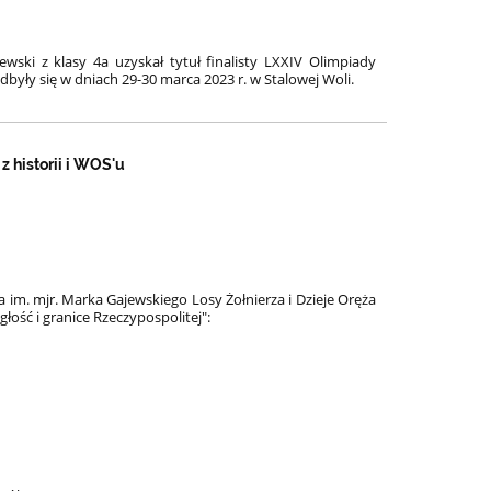
wski z klasy 4a uzyskał tytuł finalisty LXXIV Olimpiady
yły się w dniach 29-30 marca 2023 r. w Stalowej Woli.
 historii i WOS'u
 im. mjr. Marka Gajewskiego Losy
Żołnierza i Dzieje Oręża
łość i granice Rzeczypospolitej":