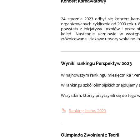
Koncert Karnawałowy
24 stycznia 2023 odbył się koncert ka
organizowanych cyklicznie od 2009 roku. 
powstała z inicjatywy uczniów i przez 
kolęd. Następnie uczniowie w występ
zróżnicowane i ciekawe utwory wokalno-i
Wyniki rankingu Perspektyw 2023
W najnowszym rankingu miesięcznika "Pers
W rankingu szkół olimpijskich znajdujemy s
Wszystkim, którzy przyczynili się do tego 
Ranking liceów 2023
Olimpiada Zwolnieni z Teorii