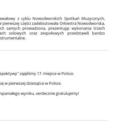
rnawałowy z cyklu Nowodworskich Spotkań Muzycznych,
W pierwszej części zadebiutowała Orkiestra Nowodworska,
nich samych prowadzona, prezentując wykonania trzech
ach solowych oraz zespołowych przedstawili bardzo
nstrumentalne.
pektywy" zajęliśmy 17. miejsce w Polsce.
ię w pierwszej dziesiątce w Polsce.
wspaniałego wyniku, serdecznie gratulujemy!