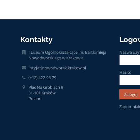
Kontakty
Logo
I Liceum Ogólnokształcące im. Bartłomieja
Nazwa uży
Nowodworskiego w Krakowie
listy[at]nowodworek.krakow.pl
Hasło:
(+12) 422-96-79
Plac Na Groblach 9
31-101 Kraków
Poland
Zapomniałe