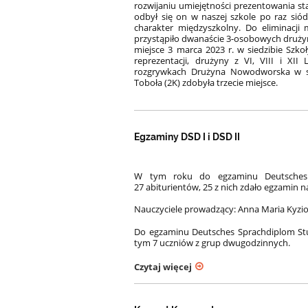
rozwijaniu umiejętności prezentowania st
odbył się on w naszej szkole po raz siód
charakter międzyszkolny. Do eliminacji
przystąpiło dwanaście 3-osobowych drużyn, 
miejsce 3 marca 2023 r. w siedzibie Szkoł
reprezentacji, drużyny z VI, VIII i XI
rozgrywkach Drużyna Nowodworska w skł
Toboła (2K) zdobyła trzecie miejsce.
Egzaminy DSD I i DSD II
W tym roku do egzaminu Deutsches S
27 abiturientów, 25 z nich zdało egzamin 
Nauczyciele prowadzący: Anna Maria Kyzioł
Do egzaminu Deutsches Sprachdiplom Stuf
tym 7 uczniów z grup dwugodzinnych.
Czytaj więcej