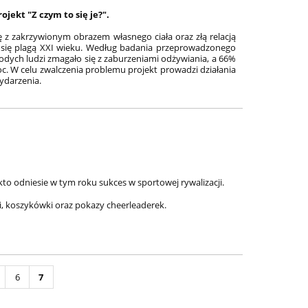
jekt "Z czym to się je?".
ę z zakrzywionym obrazem własnego ciała oraz złą relacją
ą się plagą XXI wieku. Według badania przeprowadzonego
młodych ludzi zmagało się z zaburzeniami odżywiania, a 66%
oc. W celu zwalczenia problemu projekt prowadzi działania
ydarzenia
.
 kto odniesie w tym roku sukces w sportowej rywalizacji.
i, koszykówki oraz pokazy cheerleaderek.
6
7